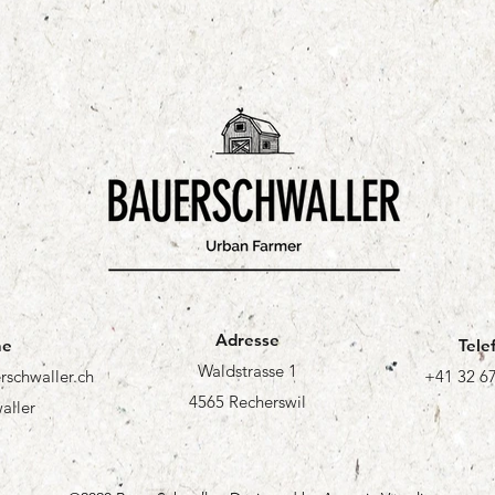
Adresse
e
Tele
Waldstrasse 1
rschwaller.ch
+41 32 67
4565 Recherswil
aller