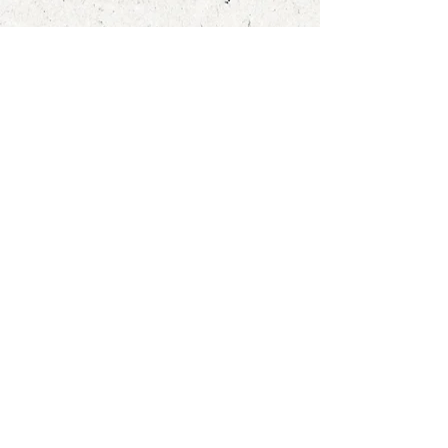
Darf ich hier rauchen?
Nein, bei uns herrscht überall
striktes Rauchverbot.
Darf man die Erdbeeren auch
probieren?
Natürlich, Naschen gehört dazu,
schliesslich muss die Arbeit auch
belohnt werden! Wir wissen doch
alle: Nirgendwo schmecken
Erdbeeren so gut wie direkt vom
Feld in den Mund.